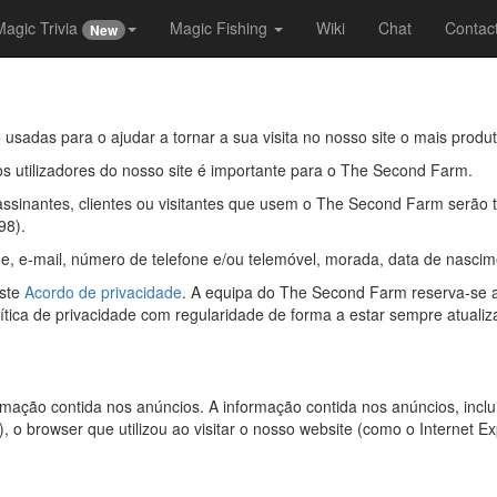
Magic Trivia
Magic Fishing
Wiki
Chat
Contac
New
usadas para o ajudar a tornar a sua visita no nosso site o mais produt
os utilizadores do nosso site é importante para o The Second Farm.
assinantes, clientes ou visitantes que usem o The Second Farm serão
98).
me, e-mail, número de telefone e/ou telemóvel, morada, data de nascim
este
Acordo de privacidade
. A equipa do The Second Farm reserva-se ao
ica de privacidade com regularidade de forma a estar sempre atualiz
rmação contida nos anúncios. A informação contida nos anúncios, inclui
), o browser que utilizou ao visitar o nosso website (como o Internet Ex