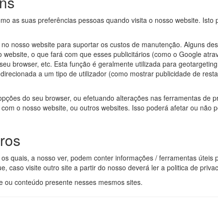
ns
omo as suas preferências pessoas quando visita o nosso website. Isto
no nosso website para suportar os custos de manutenção. Alguns destes
o website, o que fará com que esses publicitários (como o Google a
seu browser, etc. Esta função é geralmente utilizada para geotargeting
irecionada a um tipo de utilizador (como mostrar publicidade de restaur
opções do seu browser, ou efetuando alterações nas ferramentas de pr
 com o nosso website, ou outros websites. Isso poderá afetar ou não p
iros
os quais, a nosso ver, podem conter informações / ferramentas úteis pa
ue, caso visite outro site a partir do nosso deverá ler a politica de pri
ade ou conteúdo presente nesses mesmos sites.